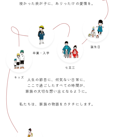
授かった我が子に、ありったけの愛情を。
衣装
スタジオ
ご利用料金
誕生日
卒業・入学
商品一覧
七五三
ニュース&ブログ
キッズ
人生の節目に、何気ない日常に、
ここで過ごしたすべての時間が、
よくあるご質問
家族の大切な想い出となるように。
私たちは、家族の物語をカタチにします。
スクールフォト閲覧システム
スタジオフォト閲覧システム