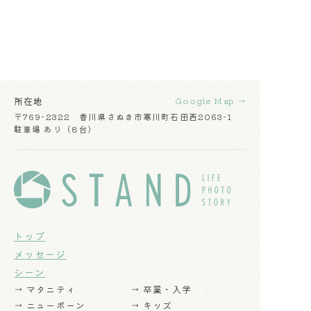
所在地
Google Map →
〒769-2322 香川県さぬき市寒川町石田西2063-1
駐車場 あり（8台）
トップ
メッセージ
シーン
→ マタニティ
→ 卒業・入学
→ ニューボーン
→ キッズ