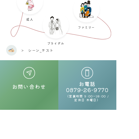
成人
お問い合わせ
ファミリー
お電話 0879-26-9770
ブライダル
（営業時間 9:00~18:00 / 定休日 木曜日）
シーン_テスト
プライバシーポリシー
所在地
お電話
お問い合わせ
〒769-2322 香川県さぬき市寒川町石田西2063-1
0879-26-9770
駐車場 あり（8台）
（営業時間 9:00~18:00 /
定休日 木曜日）