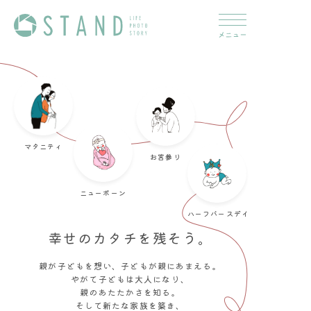
トップ
マタニティ
メッセージ
お宮参り
シーン
ニューボーン
ハーフバースデイ
→ マタニティ
→ ニューボーン
幸せのカタチを残そう。
→ お宮参り
→ ハーフバースディ
→ 誕生日
→ 七五三
親が子どもを想い、子どもが親にあまえる。
→ 卒業・入学
→ キッズ
やがて子どもは大人になり、
→ 成人
→ ブライダル
親のあたたかさを知る。
→ ファミリー
そして新たな家族を築き、