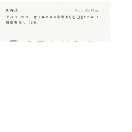
所在地
Google Map →
〒769-2322 香川県さぬき市寒川町石田西2063-1
駐車場 あり（8台）
トップ
メッセージ
シーン
→ マタニティ
→ 卒業・入学
→ ニューボーン
→ キッズ
→ お宮参り
→ 成人
→ ハーフバースディ
→ ブライダル
→ 誕生日
→ ファミリー
→ 七五三