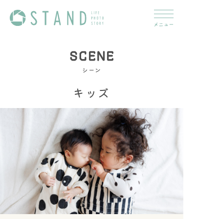
SCENE
シーン
トップ
キッズ
メッセージ
シーン
→ マタニティ
→ ニューボーン
→ お宮参り
→ ハーフバースディ
→ 誕生日
→ 七五三
→ 卒業・入学
→ キッズ
→ 成人
→ ブライダル
→ ファミリー